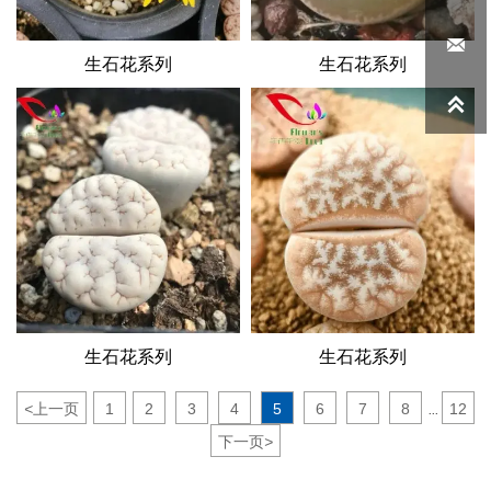

生石花系列
生石花系列

生石花系列
生石花系列
<
上一页
1
2
3
4
5
6
7
8
12
...
下一页
>