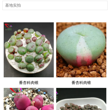
基地实拍
番杏科肉锥
番杏科肉锥