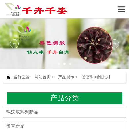


当前位置:
网站首页
>
产品展示
>
番杏科肉锥系列
产品分类
毛汉尼系列新品
番杏新品