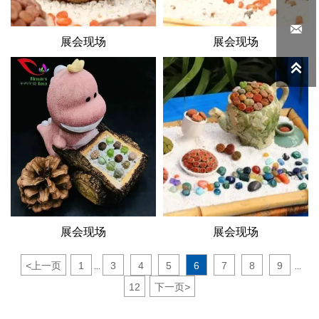

展会现场
展会现场

展会现场
展会现场
<
上一页
1
3
4
5
6
7
8
9
...
...
12
下一页
>