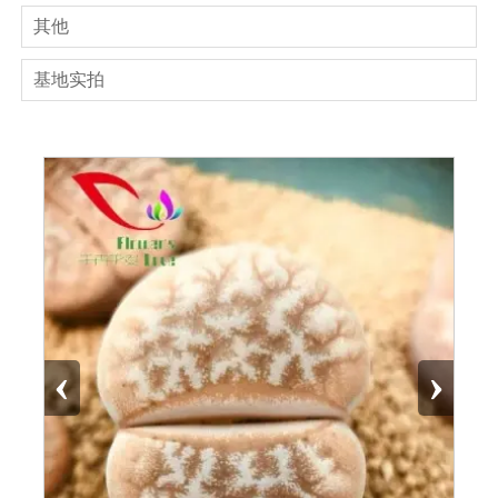
其他
基地实拍
‹
›