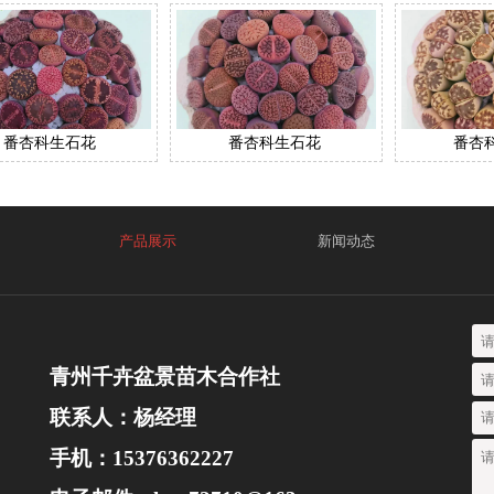
番杏科生石花
番杏科生石花
番杏
产品展示
新闻动态
青州千卉盆景苗木合作社
联系人：杨经理
手机：15376362227