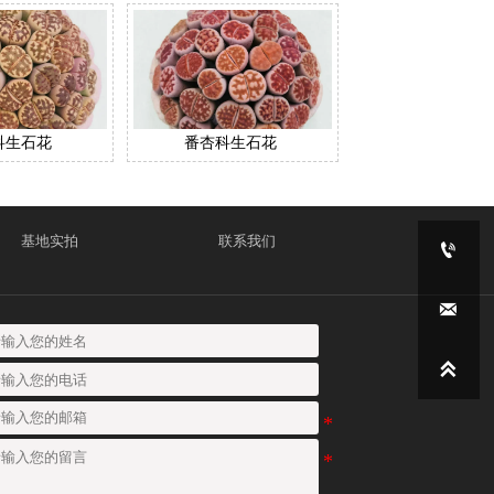
科生石花
番杏科生石花
基地实拍
联系我们


