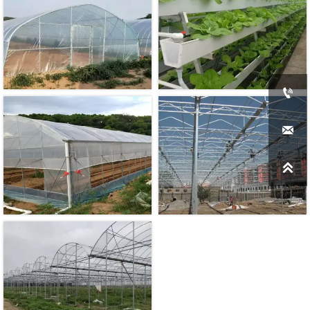


