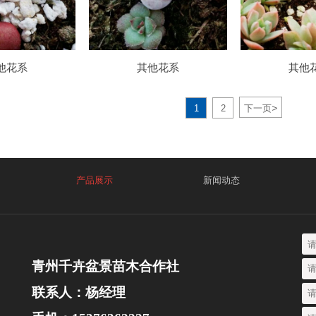
他花系
其他花系
其他
>
1
2
下一页
产品展示
新闻动态
青州千卉盆景苗木合作社
联系人：杨经理