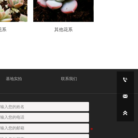
花系
其他花系
基地实拍
联系我们


