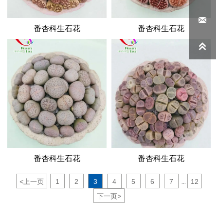

番杏科生石花
番杏科生石花

番杏科生石花
番杏科生石花
<
上一页
1
2
3
4
5
6
7
12
...
下一页
>