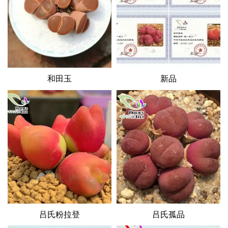
和田玉
新品
吕氏粉拉登
吕氏孤品