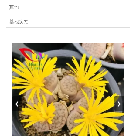
其他
基地实拍
‹
›