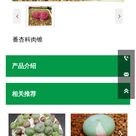
‹
›
番杏科肉锥

产品介绍


相关推荐

