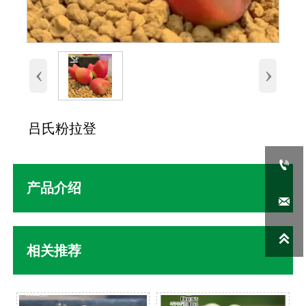
‹
›
吕氏粉拉登

产品介绍


相关推荐