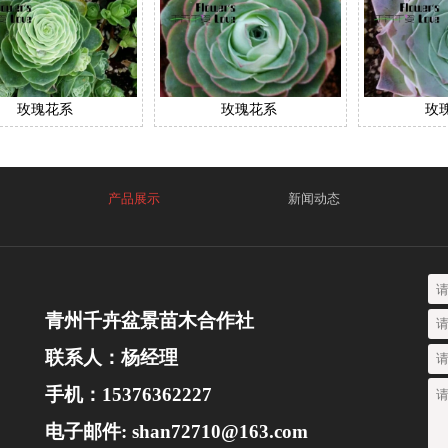
玫瑰花系
玫瑰花系
玫
产品展示
新闻动态
青州千卉盆景苗木合作社
联系人：杨经理
手机：15376362227
电子邮件: shan72710@163.com