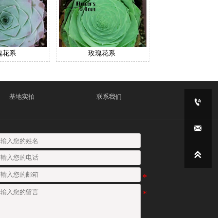
瑰花系
玫瑰花系
基地实拍
联系我们


