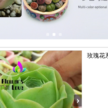
玫瑰花
›