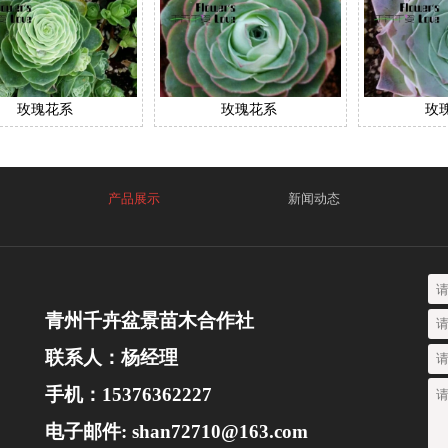
玫瑰花系
玫瑰花系
玫
产品展示
新闻动态
青州千卉盆景苗木合作社
联系人：杨经理
手机：15376362227
电子邮件: shan72710@163.com