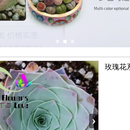
玫瑰花
›