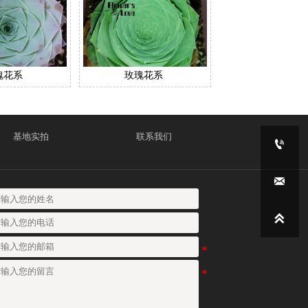
瑰花系
玫瑰花系
基地实拍
联系我们


