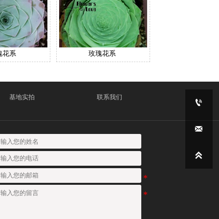
瑰花系
玫瑰花系
基地实拍
联系我们


