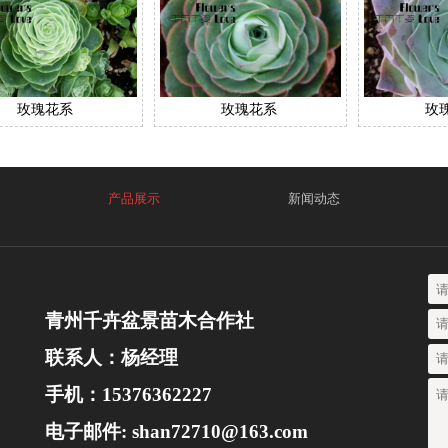
玫瑰花系
玫瑰花系
玫
产品展示
新闻动态
青州千卉盆景苗木合作社
联系人：杨经理
手机：15376362227
电子邮件: shan72710@163.com