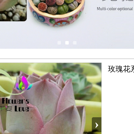
玫瑰花
›