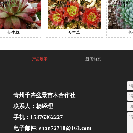
长生草
长生草
长
产品展示
新闻动态
青州千卉盆景苗木合作社
联系人：杨经理
手机：15376362227
电子邮件: shan72710@163.com