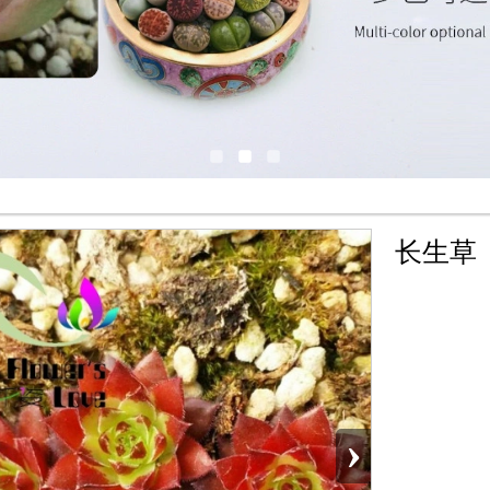
长生草
›