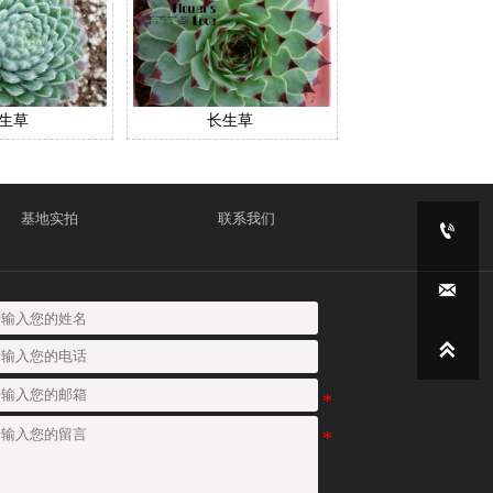
生草
长生草
基地实拍
联系我们


