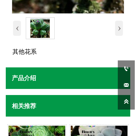
‹
›
其他花系

产品介绍


相关推荐