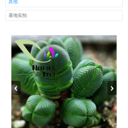
其他
基地实拍
‹
›