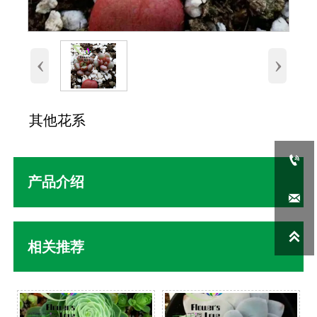
‹
›
其他花系

产品介绍


相关推荐