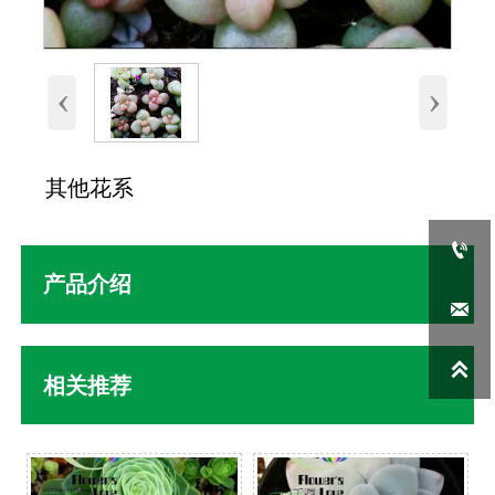
‹
›
其他花系

产品介绍


相关推荐