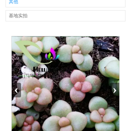
其他
基地实拍
‹
›