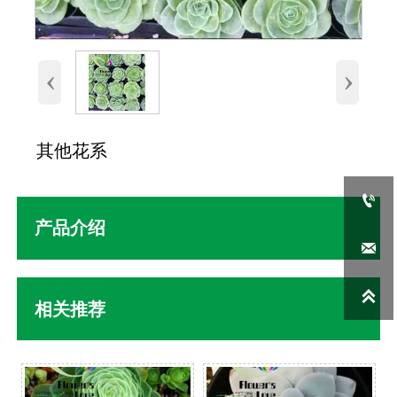
‹
›
其他花系

产品介绍


相关推荐