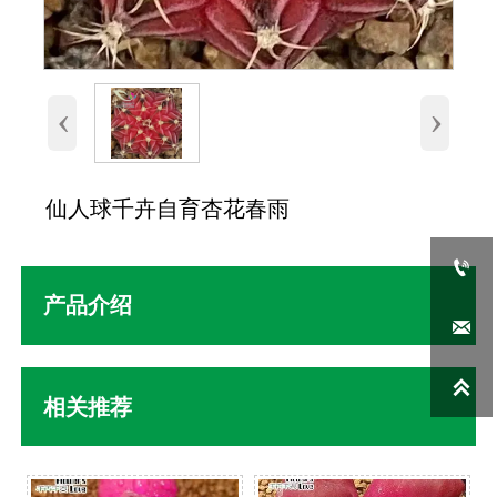
‹
›
仙人球千卉自育杏花春雨

产品介绍


相关推荐