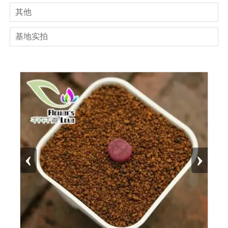
其他
基地实拍
‹
›