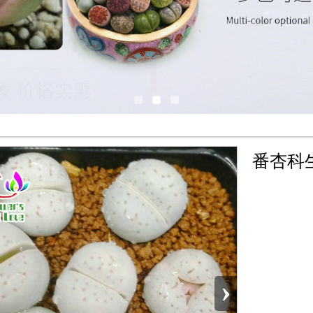
番杏科
›