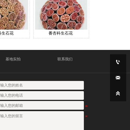
科生石花
番杏科生石花
基地实拍
联系我们


