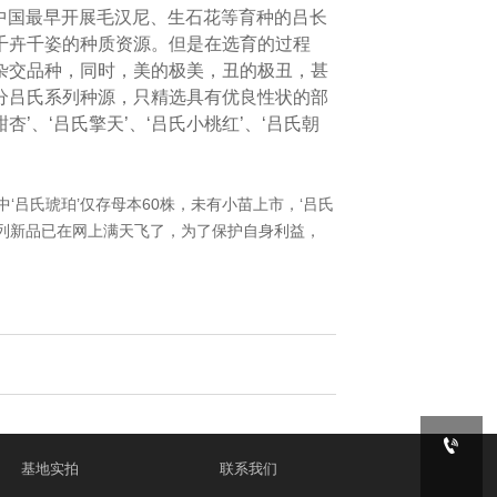
了中国最早开展毛汉尼、生石花等育种的吕长
千卉千姿的种质资源。但是在选育的过程
杂交品种，同时，美的极美，丑的极丑，甚
部分吕氏系列种源，只精选具有优良性状的部
’、‘吕氏擎天’、‘吕氏小桃红’、‘吕氏朝
吕氏琥珀’仅存母本60株，未有小苗上市，‘吕氏
系列新品已在网上满天飞了，为了保护自身利益，

基地实拍
联系我们