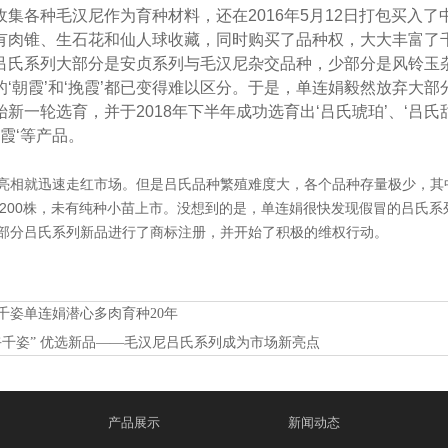
收集各种毛汉尼作为育种材料，还在2016年5月12日打包买入
有肉锥、生石花和仙人球收藏，同时购买了品种权，大大丰富了
吕氏系列大部分是安贞系列与毛汉尼杂交品种，少部分是风铃玉
的‘朝霞’和‘挽霞’都已变得难以区分。于是，单连娟毅然放弃大
新一轮选育，并于2018年下半年成功选育出‘吕氏琥珀’、‘吕氏甜杏
挽霞‘等产品。
亮相就迅速走红市场。但是吕氏品种繁殖难度大，各个品种存量极少，其中‘
本200株，未有纯种小苗上市。没想到的是，单连娟很快发现假冒的吕氏
部分吕氏系列新品进行了商标注册，并开始了积极的维权行动。
千姿单连娟潜心多肉育种20年
卉千姿” 优选新品——毛汉尼吕氏系列成为市场新亮点
产品展示
新闻动态