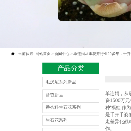

当前位置:
网站首页
>
新闻中心
>
单连娟从事花卉行业20多年，千
产品分类
毛汉尼系列新品
单连娟，从
番杏新品
资1500
种‘福娃’作
番杏科生石花系列
是千卉千姿
生石花系列
走差异化战
作。