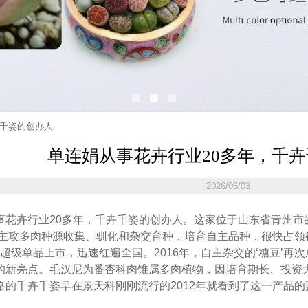
卉千姿的创办人
单连娟从事花卉行业20多年，千
2026/06/03
事花卉行业20多年，千卉千姿的创办人。这家位于山东省青州市的
万元主攻多肉种源收集、驯化和杂交育种，培育自主品种，很快占领
为超级单品上市，迅速红遍全国。2016年，自主杂交的‘糖豆’再
的新亮点。毛汉尼为番杏科肉锥属多肉植物，因培育期长、投资
略的千卉千姿早在景天科刚刚流行的2012年就看到了这一产品
的