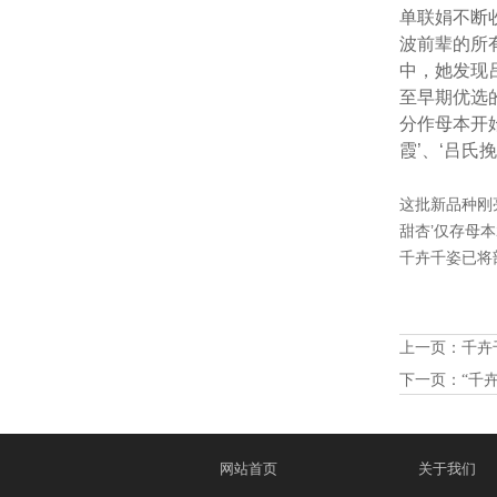
单联娟不断
波前辈的所
中，她发现
至早期优选
分作母本开始
霞’、‘吕氏
这批新品种刚
甜杏’仅存母
千卉千姿已将
上一页：
千卉
下一页：
“千
网站首页
关于我们