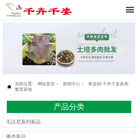

当前位置:
网站首页
>
新闻中心
>
单连娟-千卉千姿多肉

繁育基地
产品分类
毛汉尼系列新品
番杏新品