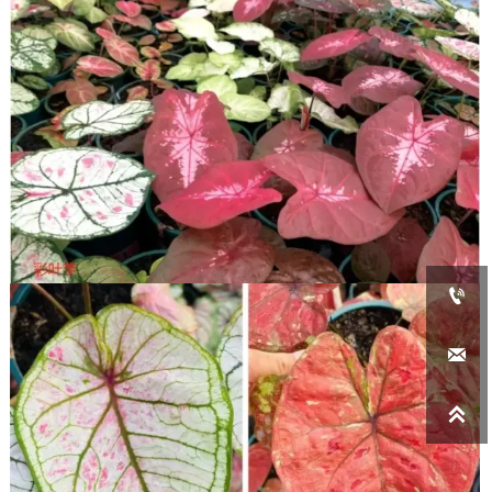


